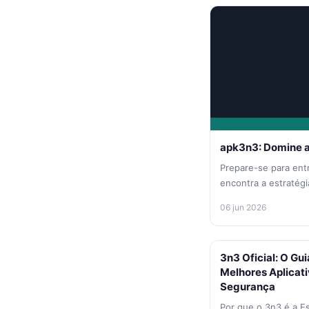
apk3n3: Domine a 
Prepare-se para entr
encontra a estratégi
pela Slotmill, não é 
06 jun 2026
3n3 Oficial: O Gu
Melhores Aplicat
Segurança
Por que o 3n3 é a Es