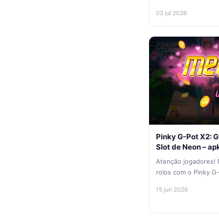
retrô dos...
02 jul 2026
Pinky G-Pot X2: G
Slot de Neon – a
Atenção jogadores! 
rolos com o Pinky G
lançamento da 18 Pe
15 jun 2026