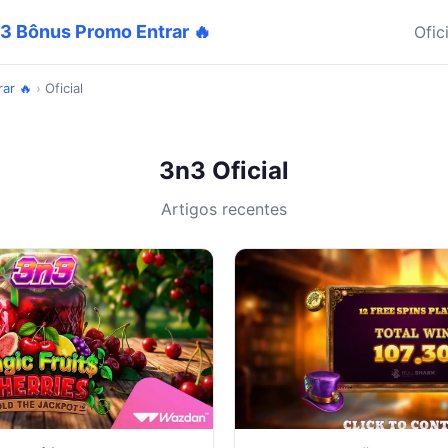
n3 Bônus Promo Entrar 🔥
Ofic
ar 🔥
›
Oficial
3n3 Oficial
Artigos recentes