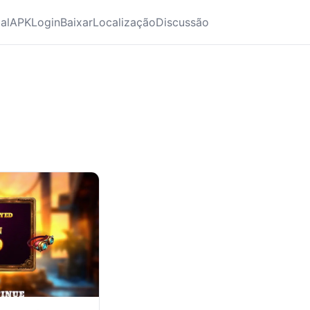
ial
APK
Login
Baixar
Localização
Discussão