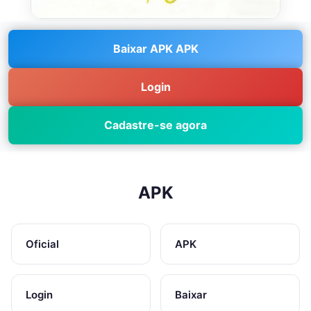
Baixar APK APK
Login
Cadastre-se agora
APK
Oficial
APK
Login
Baixar