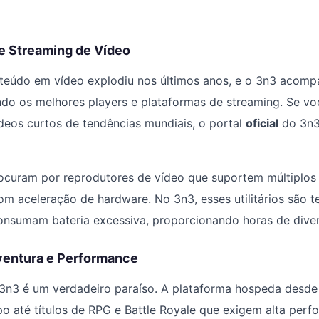
e Streaming de Vídeo
eúdo em vídeo explodiu nos últimos anos, e o 3n3 acomp
do os melhores players e plataformas de streaming. Se voc
vídeos curtos de tendências mundiais, o portal
oficial
do 3n3
rocuram por reprodutores de vídeo que suportem múltiplo
m aceleração de hardware. No 3n3, esses utilitários são t
onsumam bateria excessiva, proporcionando horas de divers
ventura e Performance
 3n3 é um verdadeiro paraíso. A plataforma hospeda desde
o até títulos de RPG e Battle Royale que exigem alta per