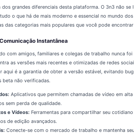
 dos grandes diferenciais desta plataforma. O 3n3 não se 
 tudo o que há de mais moderno e essencial no mundo dos 
 das categorias mais populares que você pode encontrar no
 Comunicação Instantânea
o com amigos, familiares e colegas de trabalho nunca foi 
tra as versões mais recentes e otimizadas de redes socia
 aqui é a garantia de obter a versão estável, evitando b
 beta não verificadas.
dos:
Aplicativos que permitem chamadas de vídeo em alta 
os sem perda de qualidade.
tos e Vídeos:
Ferramentas para compartilhar seu cotidiano 
sos de edição avançados.
s:
Conecte-se com o mercado de trabalho e mantenha seu c