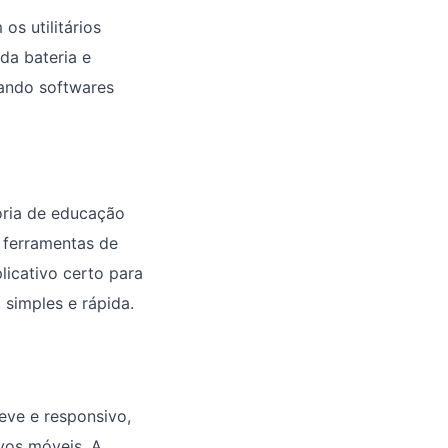
s utilitários
da bateria e
sando softwares
goria de educação
e ferramentas de
licativo certo para
simples e rápida.
leve e responsivo,
vos móveis. A