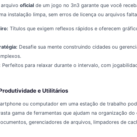
o arquivo
oficial
de um jogo no 3n3 garante que você receb
ma instalação limpa, sem erros de licença ou arquivos falt
iro:
Títulos que exigem reflexos rápidos e oferecem gráfic
ratégia:
Desafie sua mente construindo cidades ou gerenc
omplexos.
:
Perfeitos para relaxar durante o intervalo, com jogabilidad
rodutividade e Utilitários
artphone ou computador em uma estação de trabalho pod
vasta gama de ferramentas que ajudam na organização do di
 documentos, gerenciadores de arquivos, limpadores de cach