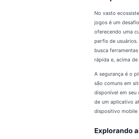
No vasto ecossiste
jogos é um desafi
oferecendo uma cu
perfis de usuários
busca ferramentas 
rápida e, acima de
A segurança é o p
são comuns em sit
disponível em seu 
de um aplicativo a
dispositivo mobile
Explorando a