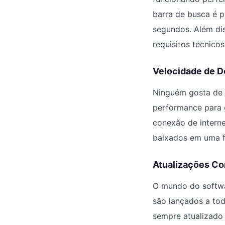
barra de busca é p
segundos. Além dis
requisitos técnico
Velocidade de D
Ninguém gosta de 
performance para g
conexão de interne
baixados em uma f
Atualizações Co
O mundo do softwa
são lançados a to
sempre atualizado