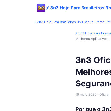
⚡ 3n3 Hoje Para Brasileiros 3
⚡ 3n3 Hoje Para Brasileiros 3n3 Bônus Promo Entr
⚡ 3n3 Hoje Para Brasil
Melhores Aplicativos 
3n3 Ofic
Melhores
Seguran
16 maio 2026
· Oficial
Por que o 3n3