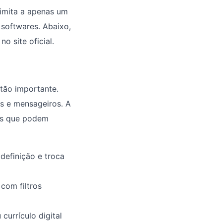
limita a apenas um
softwares. Abaixo,
 site oficial.
tão importante.
is e mensageiros. A
ugs que podem
definição e troca
com filtros
urrículo digital