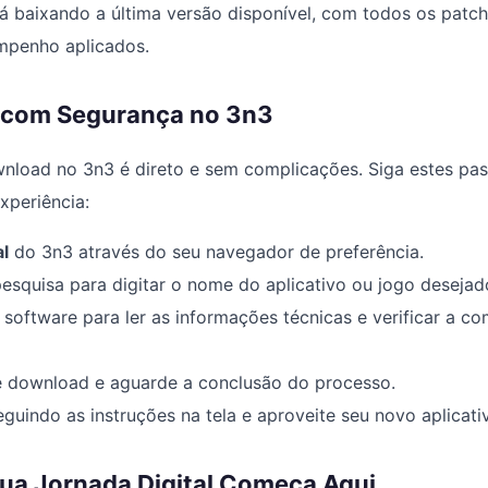
á baixando a última versão disponível, com todos os patc
mpenho aplicados.
 com Segurança no 3n3
nload no 3n3 é direto e sem complicações. Siga estes pas
xperiência:
al
do 3n3 através do seu navegador de preferência.
 pesquisa para digitar o nome do aplicativo ou jogo desejad
 software para ler as informações técnicas e verificar a c
e download e aguarde a conclusão do processo.
eguindo as instruções na tela e aproveite seu novo aplicati
ua Jornada Digital Começa Aqui