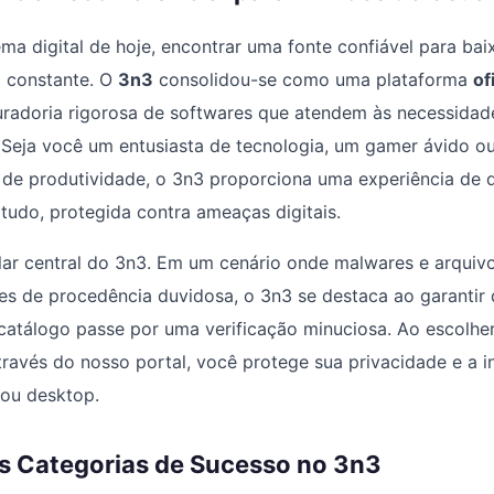
ma digital de hoje, encontrar uma fonte confiável para baix
o constante. O
3n3
consolidou-se como uma plataforma
of
radoria rigorosa de softwares que atendem às necessidad
. Seja você um entusiasta de tecnologia, um gamer ávido 
de produtividade, o 3n3 proporciona uma experiência de d
 tudo, protegida contra ameaças digitais.
ilar central do 3n3. Em um cenário onde malwares e arqui
es de procedência duvidosa, o 3n3 se destaca ao garantir
catálogo passe por uma verificação minuciosa. Ao escolhe
través do nosso portal, você protege sua privacidade e a i
 ou desktop.
s Categorias de Sucesso no 3n3