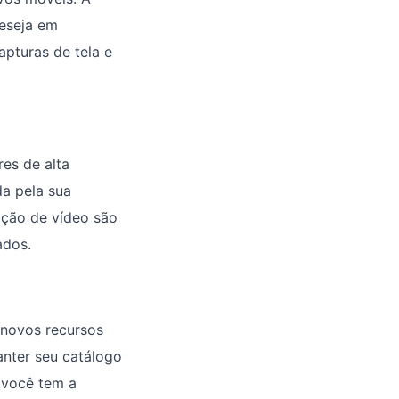
eseja em
pturas de tela e
es de alta
da pela sua
ição de vídeo são
ados.
 novos recursos
nter seu catálogo
 você tem a