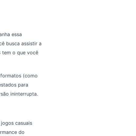
anha essa
ê busca assistir a
 tem o que você
s formatos (como
estados para
ão ininterrupta.
 jogos casuais
formance do