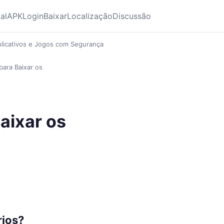
ial
APK
Login
Baixar
Localização
Discussão
plicativos e Jogos com Segurança
para Baixar os
aixar os
rios?