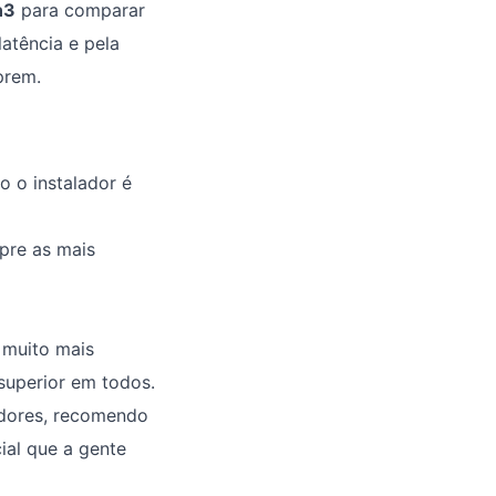
n3
para comparar
atência e pela
prem.
o o instalador é
pre as mais
 muito mais
 superior em todos.
adores, recomendo
cial que a gente