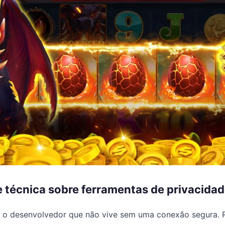
e técnica sobre ferramentas de privacida
i é o desenvolvedor que não vive sem uma conexão segura.