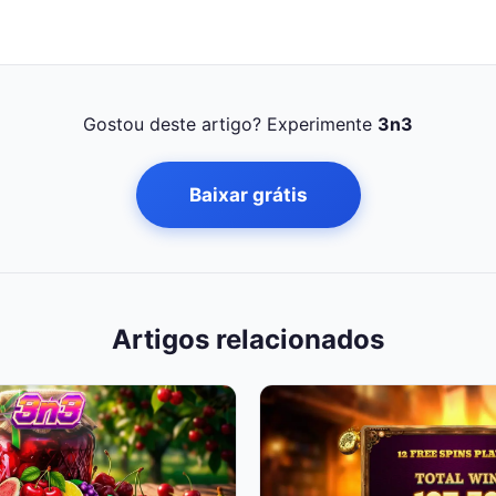
Gostou deste artigo? Experimente
3n3
Baixar grátis
Artigos relacionados